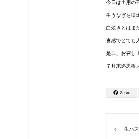
今日は土用の
生うなぎを塩
白焼きとはま
食感でとても
是非、お召し
７月末迄黒板
Share
生パス