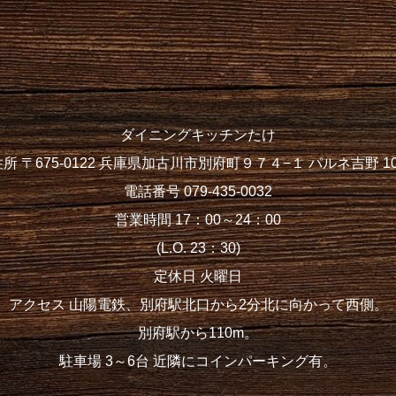
ダイニングキッチンたけ
住所 〒675-0122 兵庫県加古川市別府町９７４−１ パルネ吉野 10
電話番号 079-435-0032
営業時間 17：00～24：00
(L.O. 23：30)
定休日 火曜日
アクセス 山陽電鉄、別府駅北口から2分北に向かって西側。
別府駅から110m。
駐車場 3～6台 近隣にコインパーキング有。