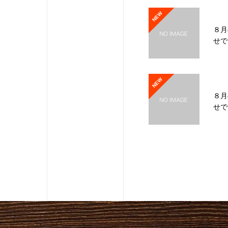
NEW
８月
せで
NEW
８月
せで