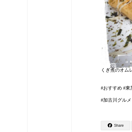
くぎ煮のオム
#おすすめ #
#加古川グルメ
Share