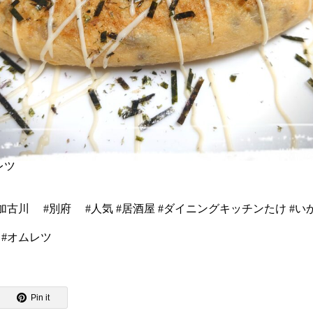
レツ
東加古川 #別府 #人気 #居酒屋 #ダイニングキッチンたけ #
 #オムレツ
Pin it