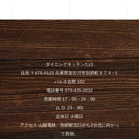
ダイニングキッチンたけ
住所 〒675-0122 兵庫県加古川市別府町９７４−１
パルネ吉野 102
電話番号 079-435-0032
営業時間 17：00～24：00
(L.O. 23：30)
定休日 火曜日
アクセス 山陽電鉄、別府駅北口から2分北に向かっ
て西側。