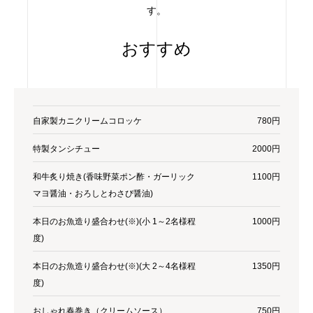
す。
おすすめ
自家製カニクリームコロッケ
780円
特製タンシチュー
2000円
和牛炙り焼き(香味野菜ポン酢・ガーリック
1100円
マヨ醤油・おろしとわさび醤油)
本日のお魚造り盛合わせ(※)(小 1～2名様程
1000円
度)
本日のお魚造り盛合わせ(※)(大 2～4名様程
1350円
度)
おしゃれ春巻き（クリームソース）
750円