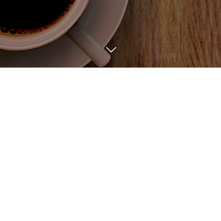
BLOG
6
19
2025
お陰様で25周年