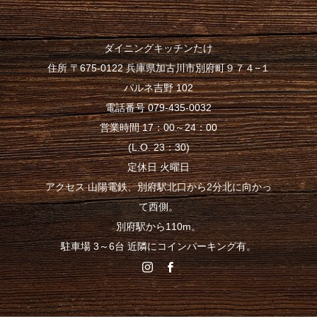
ダイニングキッチンたけ
住所 〒675-0122 兵庫県加古川市別府町９７４−１
パルネ吉野 102
電話番号 079-435-0032
営業時間 17：00～24：00
(L.O. 23：30)
定休日 火曜日
アクセス 山陽電鉄、別府駅北口から2分北に向かっ
て西側。
別府駅から110m。
駐車場 3～6台 近隣にコインパーキング有。