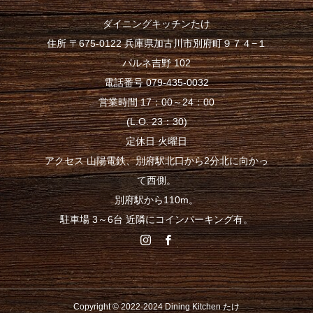
ダイニングキッチンたけ
住所 〒675-0122 兵庫県加古川市別府町９７４−１
パルネ吉野 102
電話番号 079-435-0032
営業時間 17：00～24：00
(L.O. 23：30)
定休日 火曜日
アクセス 山陽電鉄、別府駅北口から2分北に向かっ
て西側。
別府駅から110m。
駐車場 3～6台 近隣にコインパーキング有。
Copyright © 2022-2024 Dining Kitchen たけ