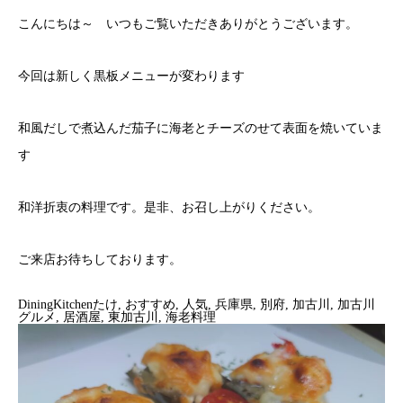
こんにちは～ いつもご覧いただきありがとうございます。
今回は新しく黒板メニューが変わります
和風だしで煮込んだ茄子に海老とチーズのせて表面を焼いていま
す
和洋折衷の料理です。是非、お召し上がりください。
ご来店お待ちしております。
DiningKitchenたけ
, 
おすすめ
, 
人気
, 
兵庫県
, 
別府
, 
加古川
, 
加古川
グルメ
, 
居酒屋
, 
東加古川
, 
海老料理